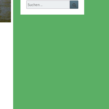
Search
Search
for: