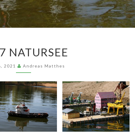
2007
7 NATURSEE
NATURSEE
 6, 2021
Andreas Matthes