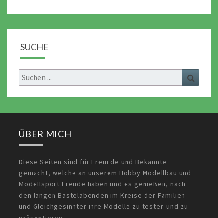
SUCHE
Search
Search
for:
ÜBER MICH
Diese Seiten sind für Freunde und Bekannte
gemacht, welche an unserem Hobby Modellbau und
Modellsport Freude haben und es genießen, nach
den langen Bastelabenden im Kreise der Familien
und Gleichgesinnter ihre Modelle zu testen und zu
präsentieren.