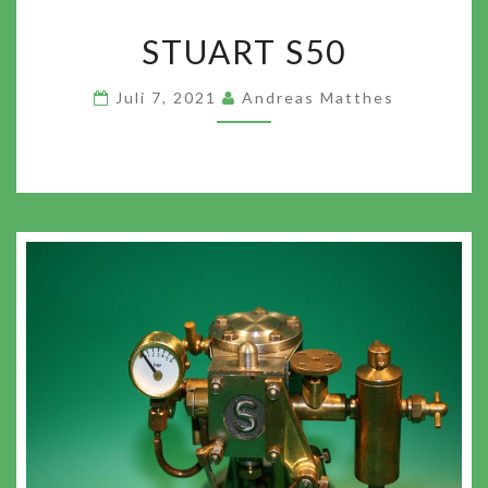
STUART
STUART S50
S50
Juli 7, 2021
Andreas Matthes