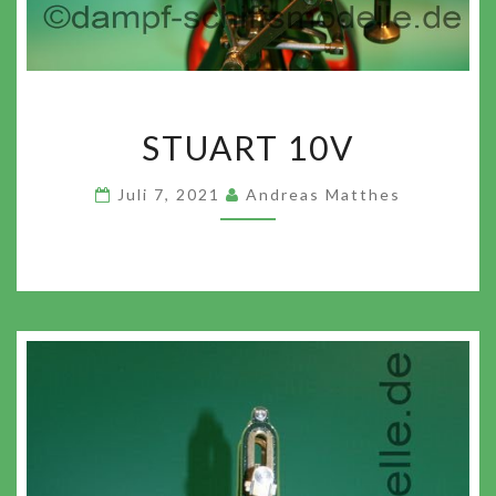
STUART
STUART 10V
10V
Juli 7, 2021
Andreas Matthes