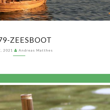
FZ
 79-ZEESBOOT
79-
ZEESBOOT
 7, 2021
Andreas Matthes