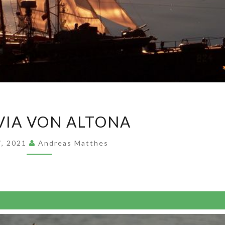
VALDIVIA
VIA VON ALTONA
VON
ALTONA
 7, 2021
Andreas Matthes