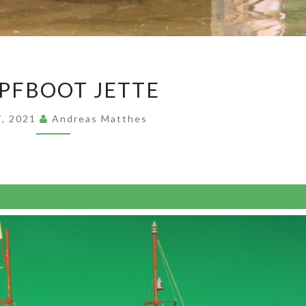
DAMPFBOOT
PFBOOT JETTE
JETTE
 7, 2021
Andreas Matthes