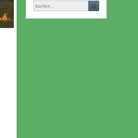
Search
Search
for: