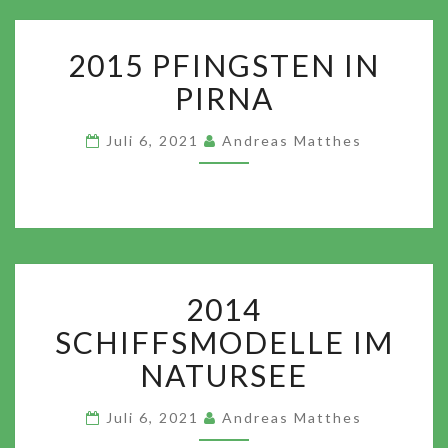
2015
2015 PFINGSTEN IN
PFINGSTEN
IN
PIRNA
PIRNA
Juli 6, 2021
Andreas Matthes
2014
2014
SCHIFFSMODELLE
IM
SCHIFFSMODELLE IM
NATURSEE
NATURSEE
Juli 6, 2021
Andreas Matthes