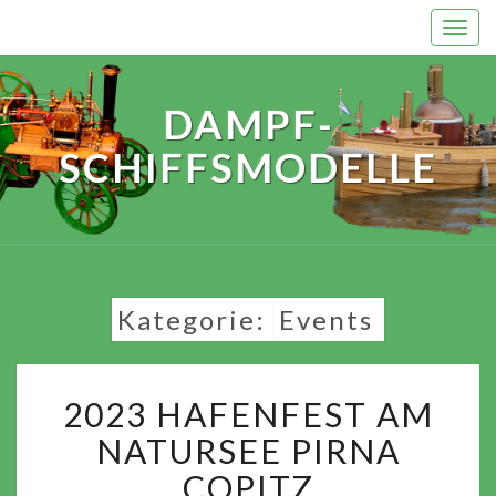
Skip
Togg
to
navi
content
DAMPF-
SCHIFFSMODELLE
Kategorie:
Events
2023
2023 HAFENFEST AM
HAFENFEST
AM
NATURSEE PIRNA
NATURSEE
COPITZ