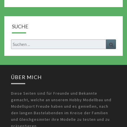
SUCHE
Search
Search
for:
ÜBER MICH
Diese Seiten sind für Freunde und Bekannte
gemacht, welche an unserem Hobby Modellbau und
Modellsport Freude haben und es genießen, nach
den langen Bastelabenden im Kreise der Familien
und Gleichgesinnter ihre Modelle zu testen und zu
präsentieren.