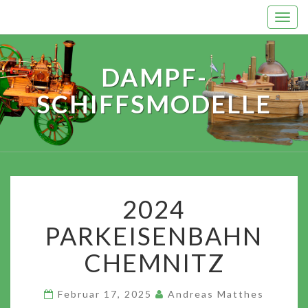
Skip
Togg
to
navi
content
DAMPF-
SCHIFFSMODELLE
2024
2024
PARKEISENBAHN
CHEMNITZ
PARKEISENBAHN
CHEMNITZ
Februar 17, 2025
Andreas Matthes