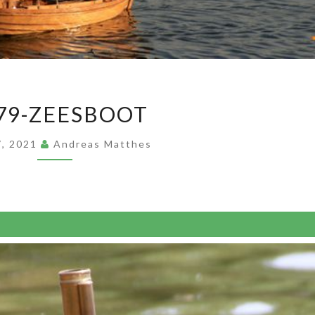
FZ
 79-ZEESBOOT
79-
ZEESBOOT
 7, 2021
Andreas Matthes