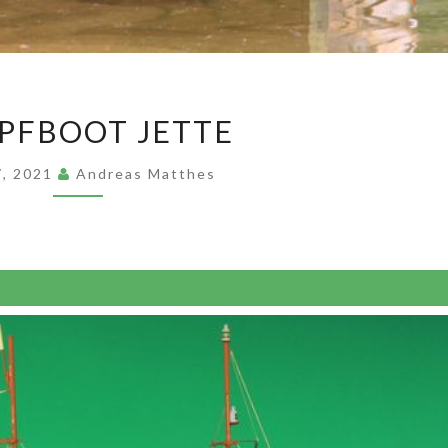
DAMPFBOOT
PFBOOT JETTE
JETTE
 7, 2021
Andreas Matthes