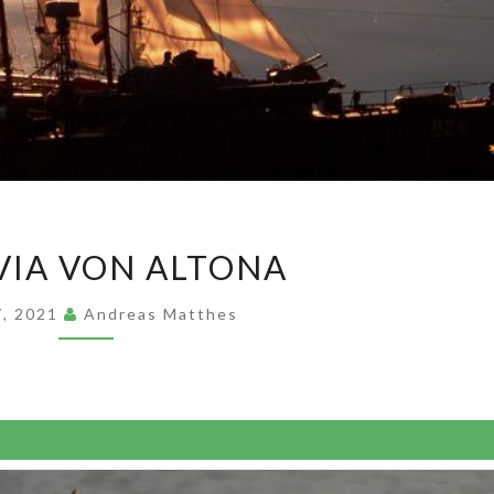
VALDIVIA
VIA VON ALTONA
VON
ALTONA
 7, 2021
Andreas Matthes