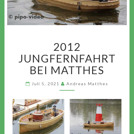
2012
2012
JUNGFERNFAHRT
BEI
JUNGFERNFAHRT
MATTHES
BEI MATTHES
Juli 5, 2021
Andreas Matthes