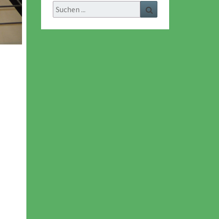
Search
Search
for: