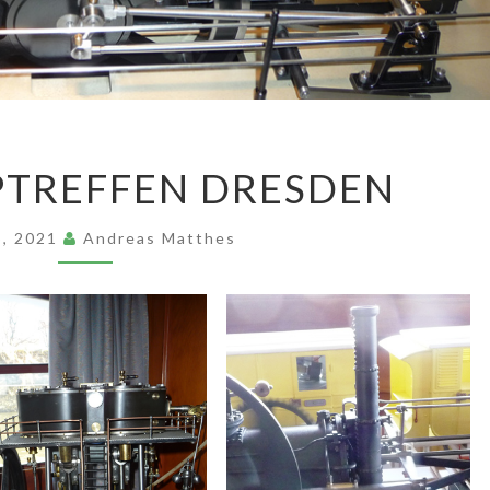
2013
PTREFFEN DRESDEN
DAMPTREFFEN
DRESDEN
 5, 2021
Andreas Matthes