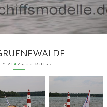
2015
 GRUENEWALDE
GRUENEWALDE
 7, 2021
Andreas Matthes