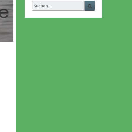
Search
Search
for: