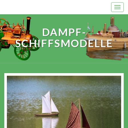
Skip
Togg
to
navi
content
DAMPF-
SCHIFFSMODELLE