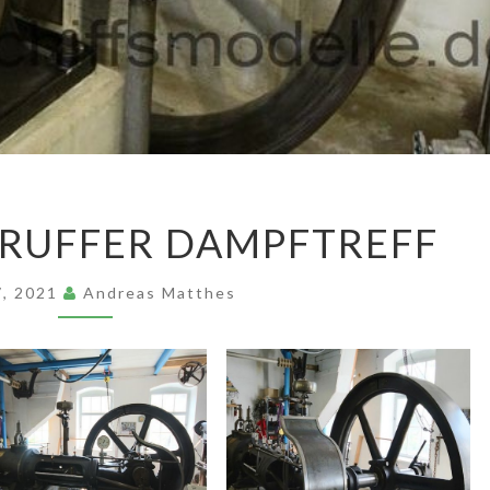
2018
DRUFFER DAMPFTREFF
WILLSDRUFFER
DAMPFTREFF
 7, 2021
Andreas Matthes