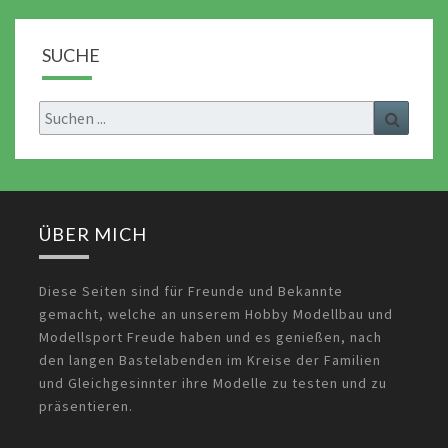
SUCHE
Search
Search
for:
ÜBER MICH
Diese Seiten sind für Freunde und Bekannte
gemacht, welche an unserem Hobby Modellbau und
Modellsport Freude haben und es genießen, nach
den langen Bastelabenden im Kreise der Familien
und Gleichgesinnter ihre Modelle zu testen und zu
präsentieren.