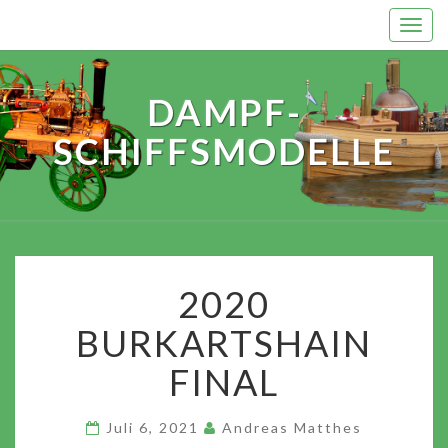
Skip
Togg
to
navi
content
DAMPF-
SCHIFFSMODELLE
2020
2020
BURKARTSHAIN
FINAL
BURKARTSHAIN
FINAL
Juli 6, 2021
Andreas Matthes