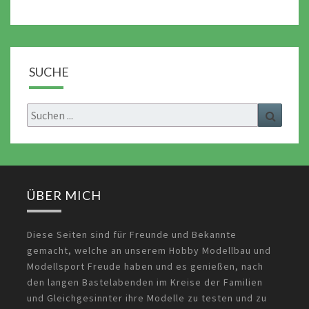
SUCHE
Search
Search
for:
ÜBER MICH
Diese Seiten sind für Freunde und Bekannte
gemacht, welche an unserem Hobby Modellbau und
Modellsport Freude haben und es genießen, nach
den langen Bastelabenden im Kreise der Familien
und Gleichgesinnter ihre Modelle zu testen und zu