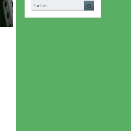
Search
Search
for: