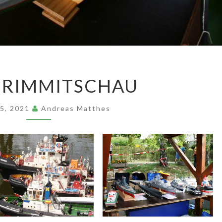
2007
CRIMMITSCHAU
CRIMMITSCHAU
25, 2021
Andreas Matthes