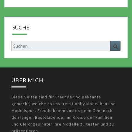
SUCHE
Search
Search
for:
ÜBER MICH
Diese Seiten sind für Freunde und Bekannte
gemacht, welche an unserem Hobby Modellbau und
Modellsport Freude haben und es genießen, nach
den langen Bastelabenden im Kreise der Familien
und Gleichgesinnter ihre Modelle zu testen und zu
präsentieren.